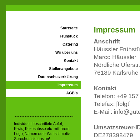
Impressum
Startseite
Frühstück
Anschrift
Catering
Häussler Frühstü
Wir über uns
Marco Häussler
Kontakt
Nördliche Uferstr
Stellenangebote
76189 Karlsruhe
Datenschutzerklärung
Impressum
Kontakt
AGB's
Telefon: +49 15
Telefax: [folgt]
E-Mail: info@gu
Individuell beschriftete Äpfel,
Umsatzsteuer-I
Kiwis, Kokosnüsse etc. mit ihrem
Logo, Namen oder Wunschmotiv.
DE278398479
Sprechen sie uns an!