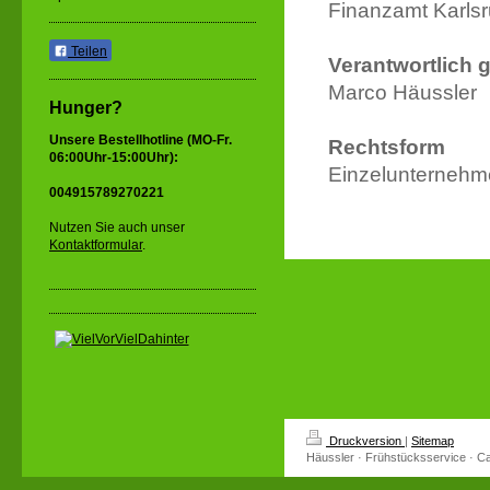
Finanzamt Karls
Teilen
Verantwortlich
Marco Häussler
Hunger?
Unsere Bestellhotline (MO-Fr.
Rechtsform
06:00Uhr-15:00Uhr):
Einzelunterneh
0
04915789270221
Nutzen Sie auch unser
Kontaktformular
.
Druckversion
|
Sitemap
Häussler · Frühstücksservice · Ca